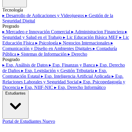
Tecnología
▸ Desarrollo de Aplicaciones y Videojuegos
▸ Gestión de la
Seguridad Digital
Pregrado
▸ Mercadeo e Innovación Comercial
▸ Administracion Financiera
▸
Seguridad y Salud en el Trabajo
▸ Lic Educación Básica MEF
▸ Lic
Educación Física
▸ Psicología
▸ Negocios Internacionales
▸
Comunicación y Diseño en Ambientes Digitales
▸ Contaduría
Pública
▸ Sistemas de Información
▸ Derecho
Posgrado
▸ Esp. Análisis de Datos
▸ Esp. Finanzas y Banca
▸ Esp. Derecho
de Daños
▸ Esp. Legislación y Gestión Tributaria
▸ Esp.
Contratación Estatal
▸ Esp. Inteligencia Artificial Aplicada
▸ Esp.
Relaciones Laborales y Seguridad Social
▸ Esp. Psicopedagogía y
Docencia
▸ Esp. NIIF-NIC
▸ Esp. Derecho Informático
Estudiantes
Portal de Estudiantes
Nuevo