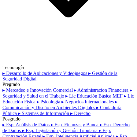
Tecnología
▸ Desarrollo de Aplicaciones y Videojuegos
▸ Gestión de la
Seguridad Digital
Pregrado
▸ Mercadeo e Innovación Comercial
▸ Administracion Financiera
▸
Seguridad y Salud en el Trabajo
▸ Lic Educación Básica MEF
▸ Lic
Educación Física
▸ Psicología
▸ Negocios Internacionales
▸
Comunicación y Diseño en Ambientes Digitales
▸ Contaduría
Pública
▸ Sistemas de Información
▸ Derecho
Posgrado
▸ Esp. Análisis de Datos
▸ Esp. Finanzas y Banca
▸ Esp. Derecho
de Daños
▸ Esp. Legislación y Gestión Tributaria
▸ Esp.
Contratación Estatal
▸ Esp. Inteligencia Artificial Aplicada
▸ Esp.