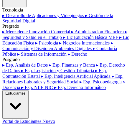
Tecnología
▸ Desarrollo de Aplicaciones y Videojuegos
▸ Gestión de la
Seguridad Digital
Pregrado
▸ Mercadeo e Innovación Comercial
▸ Administracion Financiera
▸
Seguridad y Salud en el Trabajo
▸ Lic Educación Básica MEF
▸ Lic
Educación Física
▸ Psicología
▸ Negocios Internacionales
▸
Comunicación y Diseño en Ambientes Digitales
▸ Contaduría
Pública
▸ Sistemas de Información
▸ Derecho
Posgrado
▸ Esp. Análisis de Datos
▸ Esp. Finanzas y Banca
▸ Esp. Derecho
de Daños
▸ Esp. Legislación y Gestión Tributaria
▸ Esp.
Contratación Estatal
▸ Esp. Inteligencia Artificial Aplicada
▸ Esp.
Relaciones Laborales y Seguridad Social
▸ Esp. Psicopedagogía y
Docencia
▸ Esp. NIIF-NIC
▸ Esp. Derecho Informático
Estudiantes
Portal de Estudiantes
Nuevo