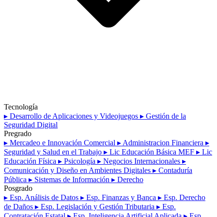
Tecnología
▸ Desarrollo de Aplicaciones y Videojuegos
▸ Gestión de la
Seguridad Digital
Pregrado
▸ Mercadeo e Innovación Comercial
▸ Administracion Financiera
▸
Seguridad y Salud en el Trabajo
▸ Lic Educación Básica MEF
▸ Lic
Educación Física
▸ Psicología
▸ Negocios Internacionales
▸
Comunicación y Diseño en Ambientes Digitales
▸ Contaduría
Pública
▸ Sistemas de Información
▸ Derecho
Posgrado
▸ Esp. Análisis de Datos
▸ Esp. Finanzas y Banca
▸ Esp. Derecho
de Daños
▸ Esp. Legislación y Gestión Tributaria
▸ Esp.
Contratación Estatal
▸ Esp. Inteligencia Artificial Aplicada
▸ Esp.