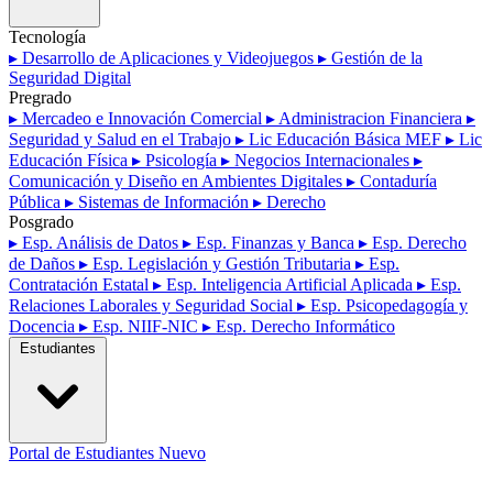
Tecnología
▸ Desarrollo de Aplicaciones y Videojuegos
▸ Gestión de la
Seguridad Digital
Pregrado
▸ Mercadeo e Innovación Comercial
▸ Administracion Financiera
▸
Seguridad y Salud en el Trabajo
▸ Lic Educación Básica MEF
▸ Lic
Educación Física
▸ Psicología
▸ Negocios Internacionales
▸
Comunicación y Diseño en Ambientes Digitales
▸ Contaduría
Pública
▸ Sistemas de Información
▸ Derecho
Posgrado
▸ Esp. Análisis de Datos
▸ Esp. Finanzas y Banca
▸ Esp. Derecho
de Daños
▸ Esp. Legislación y Gestión Tributaria
▸ Esp.
Contratación Estatal
▸ Esp. Inteligencia Artificial Aplicada
▸ Esp.
Relaciones Laborales y Seguridad Social
▸ Esp. Psicopedagogía y
Docencia
▸ Esp. NIIF-NIC
▸ Esp. Derecho Informático
Estudiantes
Portal de Estudiantes
Nuevo