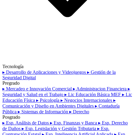
Tecnología
▸ Desarrollo de Aplicaciones y Videojuegos
▸ Gestión de la
Seguridad Digital
Pregrado
▸ Mercadeo e Innovación Comercial
▸ Administracion Financiera
▸
Seguridad y Salud en el Trabajo
▸ Lic Educación Básica MEF
▸ Lic
Educación Física
▸ Psicología
▸ Negocios Internacionales
▸
Comunicación y Diseño en Ambientes Digitales
▸ Contaduría
Pública
▸ Sistemas de Información
▸ Derecho
Posgrado
▸ Esp. Análisis de Datos
▸ Esp. Finanzas y Banca
▸ Esp. Derecho
de Daños
▸ Esp. Legislación y Gestión Tributaria
▸ Esp.
Contratación Estatal
▸ Esp. Inteligencia Artificial Aplicada
▸ Esp.