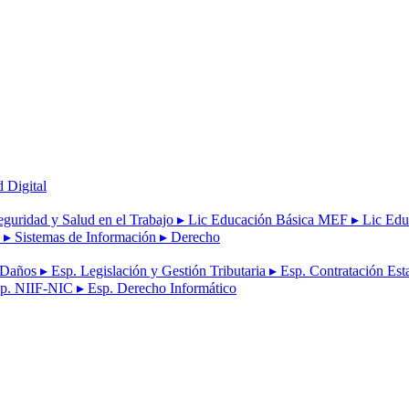
d Digital
eguridad y Salud en el Trabajo
▸ Lic Educación Básica MEF
▸ Lic Edu
a
▸ Sistemas de Información
▸ Derecho
e Daños
▸ Esp. Legislación y Gestión Tributaria
▸ Esp. Contratación Est
sp. NIIF-NIC
▸ Esp. Derecho Informático