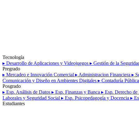
Tecnología
▸ Desarrollo de Aplicaciones y Videojuegos
▸ Gestión de la Segurida
Pregrado
▸ Mercadeo e Innovación Comercial
▸ Administracion Financiera
▸ S
Comunicación y Diseño en Ambientes Digitales
▸ Contaduría Públic
Posgrado
▸ Esp. Análisis de Datos
▸ Esp. Finanzas y Banca
▸ Esp. Derecho d
Laborales y Seguridad Social
▸ Esp. Psicopedagogía y Docencia
▸ E
Estudiantes