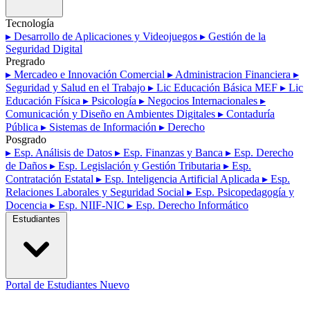
Tecnología
▸ Desarrollo de Aplicaciones y Videojuegos
▸ Gestión de la
Seguridad Digital
Pregrado
▸ Mercadeo e Innovación Comercial
▸ Administracion Financiera
▸
Seguridad y Salud en el Trabajo
▸ Lic Educación Básica MEF
▸ Lic
Educación Física
▸ Psicología
▸ Negocios Internacionales
▸
Comunicación y Diseño en Ambientes Digitales
▸ Contaduría
Pública
▸ Sistemas de Información
▸ Derecho
Posgrado
▸ Esp. Análisis de Datos
▸ Esp. Finanzas y Banca
▸ Esp. Derecho
de Daños
▸ Esp. Legislación y Gestión Tributaria
▸ Esp.
Contratación Estatal
▸ Esp. Inteligencia Artificial Aplicada
▸ Esp.
Relaciones Laborales y Seguridad Social
▸ Esp. Psicopedagogía y
Docencia
▸ Esp. NIIF-NIC
▸ Esp. Derecho Informático
Estudiantes
Portal de Estudiantes
Nuevo