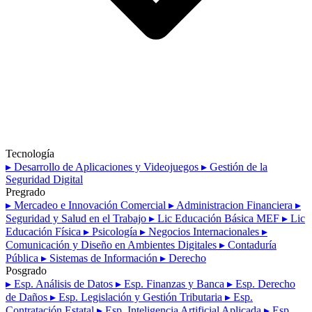
Tecnología
▸ Desarrollo de Aplicaciones y Videojuegos
▸ Gestión de la
Seguridad Digital
Pregrado
▸ Mercadeo e Innovación Comercial
▸ Administracion Financiera
▸
Seguridad y Salud en el Trabajo
▸ Lic Educación Básica MEF
▸ Lic
Educación Física
▸ Psicología
▸ Negocios Internacionales
▸
Comunicación y Diseño en Ambientes Digitales
▸ Contaduría
Pública
▸ Sistemas de Información
▸ Derecho
Posgrado
▸ Esp. Análisis de Datos
▸ Esp. Finanzas y Banca
▸ Esp. Derecho
de Daños
▸ Esp. Legislación y Gestión Tributaria
▸ Esp.
Contratación Estatal
▸ Esp. Inteligencia Artificial Aplicada
▸ Esp.