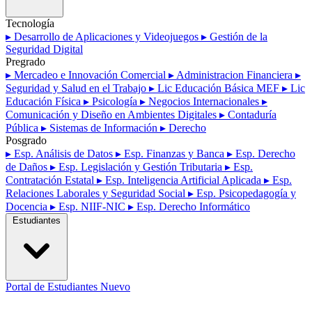
Tecnología
▸ Desarrollo de Aplicaciones y Videojuegos
▸ Gestión de la
Seguridad Digital
Pregrado
▸ Mercadeo e Innovación Comercial
▸ Administracion Financiera
▸
Seguridad y Salud en el Trabajo
▸ Lic Educación Básica MEF
▸ Lic
Educación Física
▸ Psicología
▸ Negocios Internacionales
▸
Comunicación y Diseño en Ambientes Digitales
▸ Contaduría
Pública
▸ Sistemas de Información
▸ Derecho
Posgrado
▸ Esp. Análisis de Datos
▸ Esp. Finanzas y Banca
▸ Esp. Derecho
de Daños
▸ Esp. Legislación y Gestión Tributaria
▸ Esp.
Contratación Estatal
▸ Esp. Inteligencia Artificial Aplicada
▸ Esp.
Relaciones Laborales y Seguridad Social
▸ Esp. Psicopedagogía y
Docencia
▸ Esp. NIIF-NIC
▸ Esp. Derecho Informático
Estudiantes
Portal de Estudiantes
Nuevo