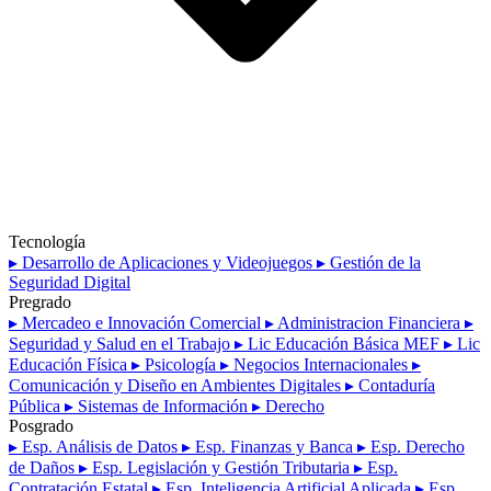
Tecnología
▸ Desarrollo de Aplicaciones y Videojuegos
▸ Gestión de la
Seguridad Digital
Pregrado
▸ Mercadeo e Innovación Comercial
▸ Administracion Financiera
▸
Seguridad y Salud en el Trabajo
▸ Lic Educación Básica MEF
▸ Lic
Educación Física
▸ Psicología
▸ Negocios Internacionales
▸
Comunicación y Diseño en Ambientes Digitales
▸ Contaduría
Pública
▸ Sistemas de Información
▸ Derecho
Posgrado
▸ Esp. Análisis de Datos
▸ Esp. Finanzas y Banca
▸ Esp. Derecho
de Daños
▸ Esp. Legislación y Gestión Tributaria
▸ Esp.
Contratación Estatal
▸ Esp. Inteligencia Artificial Aplicada
▸ Esp.