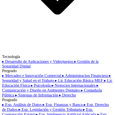
Tecnología
▸ Desarrollo de Aplicaciones y Videojuegos
▸ Gestión de la
Seguridad Digital
Pregrado
▸ Mercadeo e Innovación Comercial
▸ Administracion Financiera
▸
Seguridad y Salud en el Trabajo
▸ Lic Educación Básica MEF
▸ Lic
Educación Física
▸ Psicología
▸ Negocios Internacionales
▸
Comunicación y Diseño en Ambientes Digitales
▸ Contaduría
Pública
▸ Sistemas de Información
▸ Derecho
Posgrado
▸ Esp. Análisis de Datos
▸ Esp. Finanzas y Banca
▸ Esp. Derecho
de Daños
▸ Esp. Legislación y Gestión Tributaria
▸ Esp.
Contratación Estatal
▸ Esp. Inteligencia Artificial Aplicada
▸ Esp.