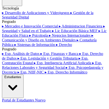
Tecnología
▸ Desarrollo de Aplicaciones y Videojuegos
▸ Gestión de la
Seguridad Digital
Pregrado
▸ Mercadeo e Innovación Comercial
▸ Administracion Financiera
▸
Seguridad y Salud en el Trabajo
▸ Lic Educación Básica MEF
▸ Lic
Educación Física
▸ Psicología
▸ Negocios Internacionales
▸
Comunicación y Diseño en Ambientes Digitales
▸ Contaduría
Pública
▸ Sistemas de Información
▸ Derecho
Posgrado
▸ Esp. Análisis de Datos
▸ Esp. Finanzas y Banca
▸ Esp. Derecho
de Daños
▸ Esp. Legislación y Gestión Tributaria
▸ Esp.
Contratación Estatal
▸ Esp. Inteligencia Artificial Aplicada
▸ Esp.
Relaciones Laborales y Seguridad Social
▸ Esp. Psicopedagogía y
Docencia
▸ Esp. NIIF-NIC
▸ Esp. Derecho Informático
Estudiantes
Portal de Estudiantes
Nuevo