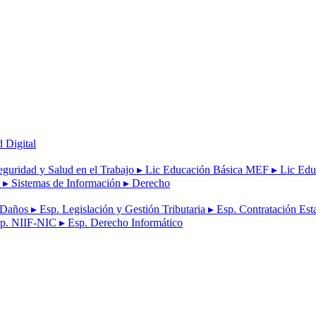
d Digital
eguridad y Salud en el Trabajo
▸ Lic Educación Básica MEF
▸ Lic Edu
a
▸ Sistemas de Información
▸ Derecho
e Daños
▸ Esp. Legislación y Gestión Tributaria
▸ Esp. Contratación Est
sp. NIIF-NIC
▸ Esp. Derecho Informático