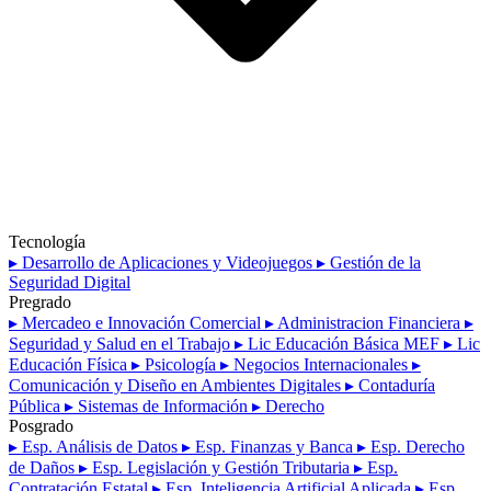
Tecnología
▸ Desarrollo de Aplicaciones y Videojuegos
▸ Gestión de la
Seguridad Digital
Pregrado
▸ Mercadeo e Innovación Comercial
▸ Administracion Financiera
▸
Seguridad y Salud en el Trabajo
▸ Lic Educación Básica MEF
▸ Lic
Educación Física
▸ Psicología
▸ Negocios Internacionales
▸
Comunicación y Diseño en Ambientes Digitales
▸ Contaduría
Pública
▸ Sistemas de Información
▸ Derecho
Posgrado
▸ Esp. Análisis de Datos
▸ Esp. Finanzas y Banca
▸ Esp. Derecho
de Daños
▸ Esp. Legislación y Gestión Tributaria
▸ Esp.
Contratación Estatal
▸ Esp. Inteligencia Artificial Aplicada
▸ Esp.