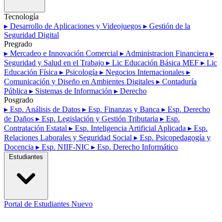
Tecnología
▸ Desarrollo de Aplicaciones y Videojuegos
▸ Gestión de la
Seguridad Digital
Pregrado
▸ Mercadeo e Innovación Comercial
▸ Administracion Financiera
▸
Seguridad y Salud en el Trabajo
▸ Lic Educación Básica MEF
▸ Lic
Educación Física
▸ Psicología
▸ Negocios Internacionales
▸
Comunicación y Diseño en Ambientes Digitales
▸ Contaduría
Pública
▸ Sistemas de Información
▸ Derecho
Posgrado
▸ Esp. Análisis de Datos
▸ Esp. Finanzas y Banca
▸ Esp. Derecho
de Daños
▸ Esp. Legislación y Gestión Tributaria
▸ Esp.
Contratación Estatal
▸ Esp. Inteligencia Artificial Aplicada
▸ Esp.
Relaciones Laborales y Seguridad Social
▸ Esp. Psicopedagogía y
Docencia
▸ Esp. NIIF-NIC
▸ Esp. Derecho Informático
Estudiantes
Portal de Estudiantes
Nuevo