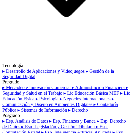
Tecnología
▸ Desarrollo de Aplicaciones y Videojuegos
▸ Gestión de la
Seguridad Digital
Pregrado
▸ Mercadeo e Innovación Comercial
▸ Administracion Financiera
▸
Seguridad y Salud en el Trabajo
▸ Lic Educación Básica MEF
▸ Lic
Educación Física
▸ Psicología
▸ Negocios Internacionales
▸
Comunicación y Diseño en Ambientes Digitales
▸ Contaduría
Pública
▸ Sistemas de Información
▸ Derecho
Posgrado
▸ Esp. Análisis de Datos
▸ Esp. Finanzas y Banca
▸ Esp. Derecho
de Daños
▸ Esp. Legislación y Gestión Tributaria
▸ Esp.
Contratación Estatal
▸ Esp. Inteligencia Artificial Aplicada
▸ Esp.