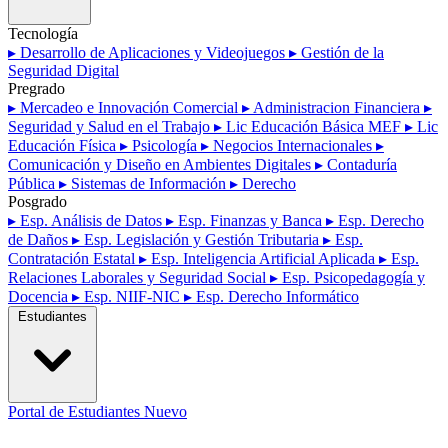
Tecnología
▸ Desarrollo de Aplicaciones y Videojuegos
▸ Gestión de la
Seguridad Digital
Pregrado
▸ Mercadeo e Innovación Comercial
▸ Administracion Financiera
▸
Seguridad y Salud en el Trabajo
▸ Lic Educación Básica MEF
▸ Lic
Educación Física
▸ Psicología
▸ Negocios Internacionales
▸
Comunicación y Diseño en Ambientes Digitales
▸ Contaduría
Pública
▸ Sistemas de Información
▸ Derecho
Posgrado
▸ Esp. Análisis de Datos
▸ Esp. Finanzas y Banca
▸ Esp. Derecho
de Daños
▸ Esp. Legislación y Gestión Tributaria
▸ Esp.
Contratación Estatal
▸ Esp. Inteligencia Artificial Aplicada
▸ Esp.
Relaciones Laborales y Seguridad Social
▸ Esp. Psicopedagogía y
Docencia
▸ Esp. NIIF-NIC
▸ Esp. Derecho Informático
Estudiantes
Portal de Estudiantes
Nuevo