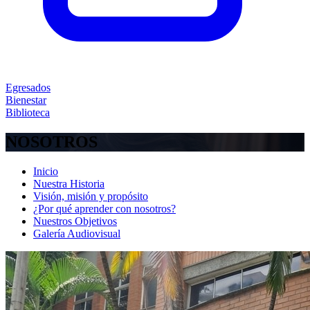
Egresados
Bienestar
Biblioteca
NOSOTROS
Inicio
Nuestra Historia
Visión, misión y propósito
¿Por qué aprender con nosotros?
Nuestros Objetivos
Galería Audiovisual