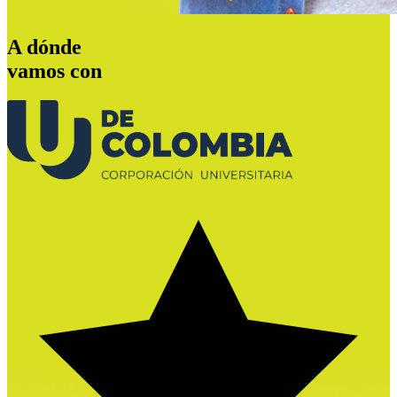
A dónde
vamos
con