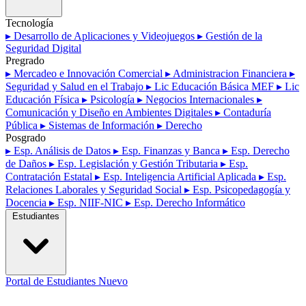
Tecnología
▸ Desarrollo de Aplicaciones y Videojuegos
▸ Gestión de la
Seguridad Digital
Pregrado
▸ Mercadeo e Innovación Comercial
▸ Administracion Financiera
▸
Seguridad y Salud en el Trabajo
▸ Lic Educación Básica MEF
▸ Lic
Educación Física
▸ Psicología
▸ Negocios Internacionales
▸
Comunicación y Diseño en Ambientes Digitales
▸ Contaduría
Pública
▸ Sistemas de Información
▸ Derecho
Posgrado
▸ Esp. Análisis de Datos
▸ Esp. Finanzas y Banca
▸ Esp. Derecho
de Daños
▸ Esp. Legislación y Gestión Tributaria
▸ Esp.
Contratación Estatal
▸ Esp. Inteligencia Artificial Aplicada
▸ Esp.
Relaciones Laborales y Seguridad Social
▸ Esp. Psicopedagogía y
Docencia
▸ Esp. NIIF-NIC
▸ Esp. Derecho Informático
Estudiantes
Portal de Estudiantes
Nuevo