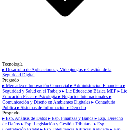
Tecnología
▸ Desarrollo de Aplicaciones y Videojuegos
▸ Gestión de la
Seguridad Digital
Pregrado
▸ Mercadeo e Innovación Comercial
▸ Administracion Financiera
▸
Seguridad y Salud en el Trabajo
▸ Lic Educación Básica MEF
▸ Lic
Educación Física
▸ Psicología
▸ Negocios Internacionales
▸
Comunicación y Diseño en Ambientes Digitales
▸ Contaduría
Pública
▸ Sistemas de Información
▸ Derecho
Posgrado
▸ Esp. Análisis de Datos
▸ Esp. Finanzas y Banca
▸ Esp. Derecho
de Daños
▸ Esp. Legislación y Gestión Tributaria
▸ Esp.
Contratación Estatal
▸ Esp. Inteligencia Artificial Aplicada
▸ Esp.