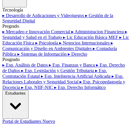
Tecnología
▸ Desarrollo de Aplicaciones y Videojuegos
▸ Gestión de la
Seguridad Digital
Pregrado
▸ Mercadeo e Innovación Comercial
▸ Administracion Financiera
▸
Seguridad y Salud en el Trabajo
▸ Lic Educación Básica MEF
▸ Lic
Educación Física
▸ Psicología
▸ Negocios Internacionales
▸
Comunicación y Diseño en Ambientes Digitales
▸ Contaduría
Pública
▸ Sistemas de Información
▸ Derecho
Posgrado
▸ Esp. Análisis de Datos
▸ Esp. Finanzas y Banca
▸ Esp. Derecho
de Daños
▸ Esp. Legislación y Gestión Tributaria
▸ Esp.
Contratación Estatal
▸ Esp. Inteligencia Artificial Aplicada
▸ Esp.
Relaciones Laborales y Seguridad Social
▸ Esp. Psicopedagogía y
Docencia
▸ Esp. NIIF-NIC
▸ Esp. Derecho Informático
Estudiantes
Portal de Estudiantes
Nuevo