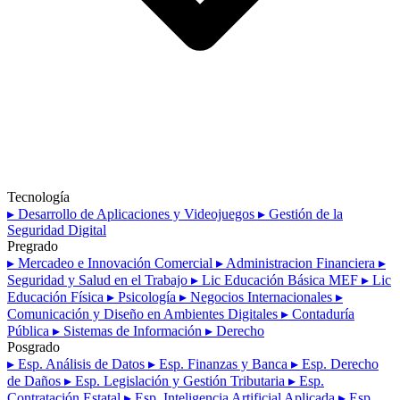
Tecnología
▸ Desarrollo de Aplicaciones y Videojuegos
▸ Gestión de la
Seguridad Digital
Pregrado
▸ Mercadeo e Innovación Comercial
▸ Administracion Financiera
▸
Seguridad y Salud en el Trabajo
▸ Lic Educación Básica MEF
▸ Lic
Educación Física
▸ Psicología
▸ Negocios Internacionales
▸
Comunicación y Diseño en Ambientes Digitales
▸ Contaduría
Pública
▸ Sistemas de Información
▸ Derecho
Posgrado
▸ Esp. Análisis de Datos
▸ Esp. Finanzas y Banca
▸ Esp. Derecho
de Daños
▸ Esp. Legislación y Gestión Tributaria
▸ Esp.
Contratación Estatal
▸ Esp. Inteligencia Artificial Aplicada
▸ Esp.